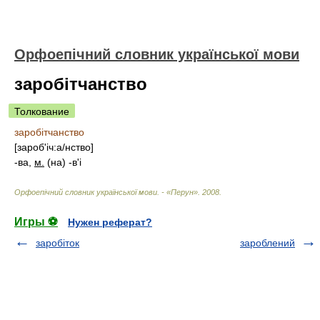
Орфоепічний словник української мови
заробітчанство
Толкование
заробітчанство
[
зароб'іч:
а/
нство
]
-ва,
м.
(на) -в'і
Орфоепічний словник української мови. - «Перун»
.
2008
.
Игры ⚽
Нужен реферат?
заробіток
зароблений