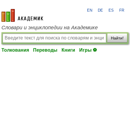
EN
DE
ES
FR
academic.ru
Словари и энциклопедии на Академике
Найти!
Толкования
Переводы
Книги
Игры ⚽